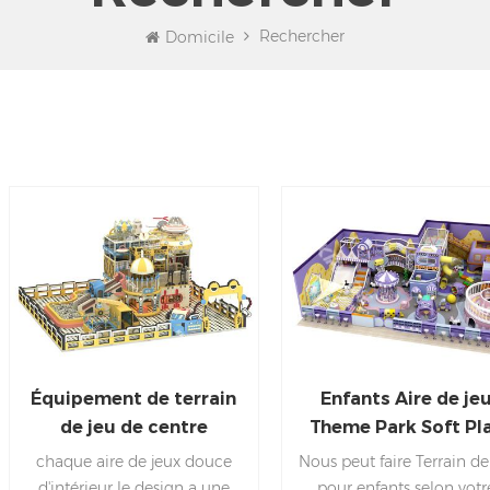
Rechercher
Domicile
Équipement de terrain
Enfants Aire de je
de jeu de centre
Theme Park Soft Pl
commercial aire de jeux
Terrain de jeu Intéri
chaque aire de jeux douce
Nous peut faire Terrain de
douce d'intérieur
d'intérieur le design a une
pour enfants selon votr