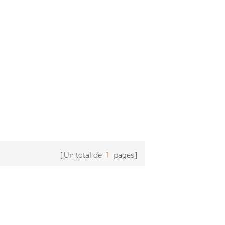
n au
leurs capacités
e de
d'apprentissage tout en
re
jouant. En tant que fabricant
vités
compétitif de parcs
pour
d'attractions, Kira peut
nt
personnaliser un Aire de jeux
intérieure pour enfants selon
votre budget et la taille de
votre site.
Un total de
1
pages