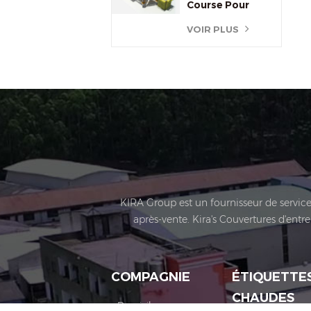
Course Pour
Extérieur
VOIR PLUS
KIRA Group est un fournisseur de services
après-vente. Kira's Couvertures d'entr
technologie sportive, opérations de vo
certification telles que des entreprise
Brevets. C'est une entreprise bien connue 
COMPAGNIE
ÉTIQUETTE
Huadu District de la ville de Guangzhou
CHAUDES
production, ses salles d'exposition, des
Domicile