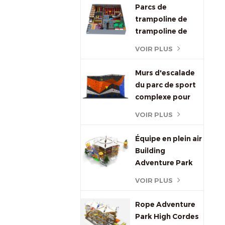
d'intérieur
Parcs de
trampoline de
trampoline de
saut d'intérieur
VOIR PLUS
Murs d'escalade
du parc de sport
complexe pour
Enfants et adultes
VOIR PLUS
Équipe en plein air
Building
Adventure Park
High Cordes Cours
VOIR PLUS
Rope Adventure
Park High Cordes