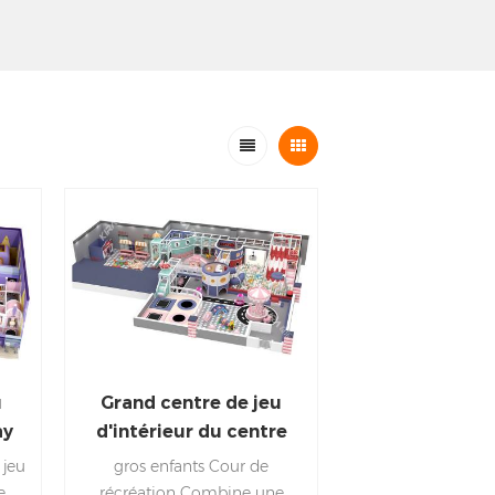
u
Grand centre de jeu
ay
d'intérieur du centre
eur
commercial pour des
 jeu
gros enfants Cour de
gamins
e
récréation Combine une